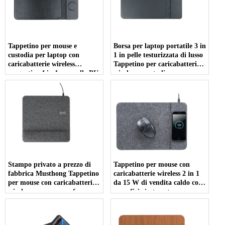
Tappetino per mouse e
Borsa per laptop portatile 3 in
custodia per laptop con
1 in pelle testurizzata di lusso
caricabatterie wireless
Tappetino per caricabatterie
magnetico 4 in 1 con pelle PU
wireless e custodia per mouse
personalizzabile per la
per laptop per telefono16 14
ricarica del telefono e degli
Pro Max Samsung S24 serie
auricolari (MH-D89B)
23 (MH-D89)
Stampo privato a prezzo di
Tappetino per mouse con
fabbrica Musthong Tappetino
caricabatterie wireless 2 in 1
per mouse con caricabatterie
da 15 W di vendita caldo con
wireless con memory foam per
superficie in tessuto
supporto per il polso e
personalizzabile per giochi per
superficie in tessuto
computer e uso in ufficio
personalizzabile (MH-D86)
(MH-D85)