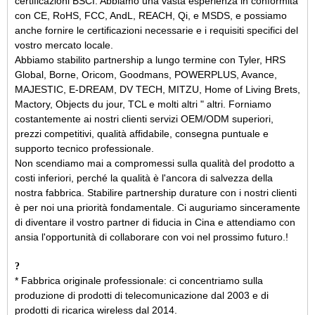
certificazioni BSCI. Abbiamo una vasta esperienza in conformità
con CE, RoHS, FCC, AndL, REACH,
Qi,
e MSDS, e possiamo
anche fornire le certificazioni necessarie e i requisiti specifici del
vostro mercato locale.
Abbiamo stabilito partnership a lungo termine con Tyler, HRS
Global, Borne, Oricom, Goodmans, POWERPLUS, Avance,
MAJESTIC, E-DREAM, DV TECH, MITZU, Home of Living Brets,
Mactory, Objects du jour, TCL e molti altri " altri. Forniamo
costantemente ai nostri clienti servizi OEM/ODM superiori,
prezzi competitivi, qualità affidabile, consegna puntuale e
supporto tecnico professionale.
Non scendiamo mai a compromessi sulla qualità del prodotto a
costi inferiori, perché la qualità è l'ancora di salvezza della
nostra fabbrica. Stabilire partnership durature con i nostri clienti
è per noi una priorità fondamentale. Ci auguriamo sinceramente
di diventare il vostro partner di fiducia in Cina e attendiamo con
ansia l'opportunità di collaborare con voi nel prossimo futuro.
!
?
* Fabbrica originale professionale: ci concentriamo sulla
produzione di prodotti di telecomunicazione dal 2003 e di
prodotti di ricarica wireless dal 2014.