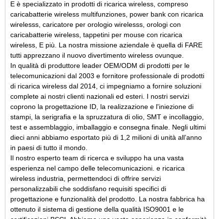
E
è specializzato in
prodotti di ricarica wireless
, compreso
caricabatterie wireless multifunzione
s
, power bank con ricarica
wireless
s
, caricatore per orologio wireless
s, orologi con
caricabatterie wireless, tappetini per mouse con ricarica
wireless,
E
più
. La nostra missione aziendale è quella di
FARE
tutti apprezzano il nuovo divertimento wireless ovunque.
In qualità di produttore leader OEM/ODM di prodotti per le
telecomunicazioni dal 2003 e fornitore professionale di prodotti
di ricarica wireless dal 2014, ci impegniamo a fornire soluzioni
complete ai nostri clienti nazionali ed esteri. I nostri servizi
coprono la progettazione ID, la realizzazione e l'iniezione di
stampi, la serigrafia e la spruzzatura di olio, SMT e incollaggio,
test e assemblaggio, imballaggio e consegna finale. Negli ultimi
dieci anni abbiamo esportato più di 1,2 milioni di unità all’anno
in paesi di tutto il mondo.
Il nostro esperto team di ricerca e sviluppo ha una vasta
esperienza nel campo delle telecomunicazioni.
e ricarica
wireless
industria, permettendoci di offrire servizi
personalizzabili che soddisfano requisiti specifici di
progettazione e funzionalità del prodotto. La nostra fabbrica ha
ottenuto il sistema di gestione della qualità ISO9001 e le