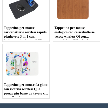
Tappetino per mouse
Tappetino per mouse
caricabatterie wireless rapido
ecologico con caricabatterie
pieghevole 3 in 1 con
veloce wireless Qi con
indicatore di ricarica LED e
superficie in PU color legno
supporto per telefono per
personalizzata per tutti i
tutti i dispositivi abilitati Qi
dispositivi compatibili con Qi
(MH-D84)
(MH-D82)
Tappetino per mouse da gioco
con ricarica wireless Qi a
prezzo più basso da tavolo con
superficie in gomma
pieghevole personalizzata e
indicatore di carica LED