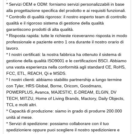
* Servizi OEM e ODM: forniamo servizi personalizzabili in base
alla progettazione specifica del prodotto e ai requisiti funzionali.
* Controllo di qualità rigoroso: il nostro esperto team di controllo
qualità e il rigoroso sistema di gestione della qualità
garantiscono prodotti di alta qualità.
* Risposta rapida: tutte le richieste riceveranno risposta in modo
professionale e paziente entro 1 ora durante il nostro orario di
lavoro.
* I nostri certificati: la nostra fabbrica ha ottenuto il sistema di
gestione della qualità ISO9001 e le certificazioni BSCI. Abbiamo
una vasta esperienza nella conformità agli standard CE, RoHS,
FCC, ETL, REACH, Qi e MSDS.
* I nostri clienti: abbiamo stabilito partnership a lungo termine
con Tyler, HRS Global, Borne, Oricom, Goodmans,
POWERPLUS, Avanca, MAJESTIC, E-DREAM, ELGIN, DV
TECH, MITZU, Home of Living Brands, Mactory, Daily Objects,
TCL e molti altri.
* Capacità di produzione: siamo in grado di produrre 200.000
unità al mese.
* Servizi di spedizione: possiamo collaborare con il tuo
spedizioniere oppure puoi scegliere il nostro spedizioniere e