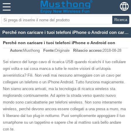
Ricerca
Perché non caricare i tuoi telefoni iPhone o Android con caricabatterie wireless Musthong veloci?
Perché non caricare i tuoi telefoni iPhone o Android con
Autore:
Musthong
Fonte:
Originale
Rilascio acceso:
2018-08-28
caricabatterie wireless Musthong veloci?
Sei stanco del lungo cavo di ricarica USB quando ricarichi il tuo cellulare
ogni volta e sai cosa manca a tutte le nostre visioni di un'utopia
avveniristica? Fili. Non vedi mai nessuno armeggiare con un cavo per
collegare un telefono o un iPhone Android. Tutto funziona magicamente.
Non siamo ancora arrivati, ma la tecnologia di ricarica wireless sta
migliorando continuamente. Ad aprire la strada verso questo nuovo
mondo sono caricabatterie per telefoni wireless. Non sono interamente
wireless, perché devono ancora essere collegati a una presa a muro, ma
ti liberano dal tuo plug-in notturno. Puoi semplicemente appoggiare il tuo
smartphone su un tappetino e sapere che al mattino sarà bello andare
con te.