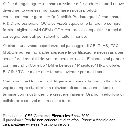
Al fine di raggiungere la nostra missione e far godere a tutti il ​​nuovo
divertimento wireless,
noi
aggiornare i nostri prodotti
continuamente e garantire l'affidabilità
Prodotto
qualità
con
nostro
R & D professionale, QC
e
servizio
S
squadra
, e lo faremo
sempre
fornire migliori servizi OEM / ODM con prezzi competitivi e tempi di
consegna puntuali per i clienti di tutto il mondo.
Abbiamo una vasta esperienza nel passaggio di CE, RoHS, FCC,
MSDS e potremmo anche applicare la certificazione necessaria per
soddisfare i requisiti del vostro mercato locale. E siamo stati partner
commerciali di Cortelco / BM & Benross /
Maestoso
/
HRS globale
/
ELGIN / TCL e molte altre famose aziende per molti anni.
Crediamo che Dio premia il diligente e h
onestà fa buoni affari
. Noi
voglio sempre
stabilire una relazione di cooperazione a lungo
termine con i nostri clienti e crescere insieme. Ora non vedo l'ora di
collaborare con voi nel prossimo futuro!
Precedente :
CES Consumer Electronics Show 2020
Il prossimo :
Perché non caricare i tuoi telefoni iPhone o Android con
caricabatterie wireless Musthong veloci?