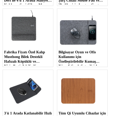
Deri ile 4'ü 1 Arada Manyetik
Şarj Cihazı Mouse Pad ve
Kablosuz Şarj Cihazı Mouse
iPad'ler için Laptop Çantası
Pad ve Dizüstü Bilgisayar
Depolama Kılıfı (MH-D89)
Kılıfı (MH-D89B)
Fabrika Fiyatı Özel Kalıp
Bilgisayar Oyun ve Ofis
Musthong Bilek Destekli
Kullanımı için
Hafızalı Köpüklü ve
Özelleştirilebilir Kumaş
Kişiselleştirilebilir Kumaş
Yüzeyli Sıcak Satış 2'si 1
Yüzeyli Kablosuz Şarj Aleti
Arada 15W Kablosuz Şarj
Mouse Pad (MH-D86)
Cihazı Mouse Pad (MH-D85)
3'ü 1 Arada Katlanabilir Hızlı
Tüm Qi Uyumlu Cihazlar için