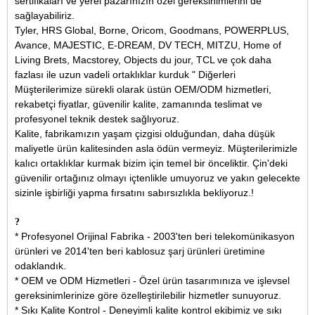
sertifikaları ve yerel pazarınızın özel gereksinimlerini de
sağlayabiliriz.
Tyler, HRS Global, Borne, Oricom, Goodmans, POWERPLUS,
Avance, MAJESTIC, E-DREAM, DV TECH, MITZU, Home of
Living Brets, Macstorey, Objects du jour, TCL ve çok daha
fazlası ile uzun vadeli ortaklıklar kurduk " Diğerleri
Müşterilerimize sürekli olarak üstün OEM/ODM hizmetleri,
rekabetçi fiyatlar, güvenilir kalite, zamanında teslimat ve
profesyonel teknik destek sağlıyoruz.
Kalite, fabrikamızın yaşam çizgisi olduğundan, daha düşük
maliyetle ürün kalitesinden asla ödün vermeyiz. Müşterilerimizle
kalıcı ortaklıklar kurmak bizim için temel bir önceliktir. Çin'deki
güvenilir ortağınız olmayı içtenlikle umuyoruz ve yakın gelecekte
sizinle işbirliği yapma fırsatını sabırsızlıkla bekliyoruz.
!
?
* Profesyonel Orijinal Fabrika - 2003'ten beri telekomünikasyon
ürünleri ve 2014'ten beri kablosuz şarj ürünleri üretimine
odaklandık.
* OEM ve ODM Hizmetleri - Özel ürün tasarımınıza ve işlevsel
gereksinimlerinize göre özelleştirilebilir hizmetler sunuyoruz.
* Sıkı Kalite Kontrol - Deneyimli kalite kontrol ekibimiz ve sıkı