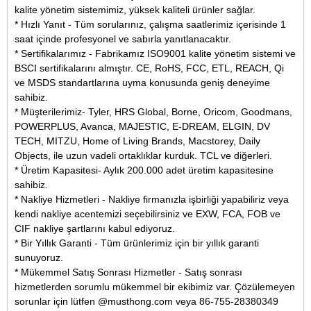
kalite yönetim sistemimiz, yüksek kaliteli ürünler sağlar.
* Hızlı Yanıt - Tüm sorularınız, çalışma saatlerimiz içerisinde 1
saat içinde profesyonel ve sabırla yanıtlanacaktır.
* Sertifikalarımız - Fabrikamız ISO9001 kalite yönetim sistemi ve
BSCI sertifikalarını almıştır. CE, RoHS, FCC, ETL, REACH, Qi
ve MSDS standartlarına uyma konusunda geniş deneyime
sahibiz.
* Müşterilerimiz- Tyler, HRS Global, Borne, Oricom, Goodmans,
POWERPLUS, Avanca, MAJESTIC, E-DREAM, ELGIN, DV
TECH, MITZU, Home of Living Brands, Macstorey, Daily
Objects, ile uzun vadeli ortaklıklar kurduk. TCL ve diğerleri.
* Üretim Kapasitesi- Aylık 200.000 adet üretim kapasitesine
sahibiz.
* Nakliye Hizmetleri - Nakliye firmanızla işbirliği yapabiliriz veya
kendi nakliye acentemizi seçebilirsiniz ve EXW, FCA, FOB ve
CIF nakliye şartlarını kabul ediyoruz.
* Bir Yıllık Garanti - Tüm ürünlerimiz için bir yıllık garanti
sunuyoruz.
* Mükemmel Satış Sonrası Hizmetler - Satış sonrası
hizmetlerden sorumlu mükemmel bir ekibimiz var. Çözülemeyen
sorunlar için lütfen @musthong.com veya 86-755-28380349