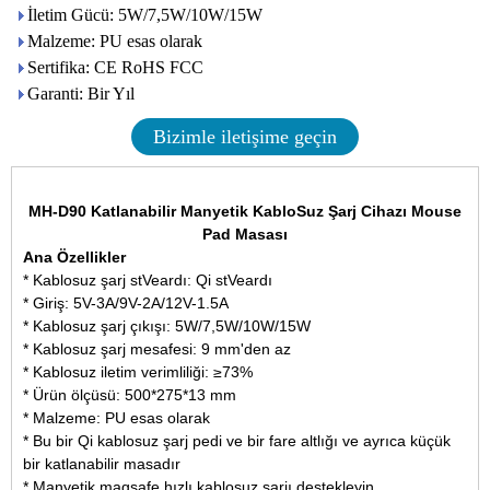
İletim Gücü: 5W/7,5W/10W/15W
Malzeme: PU esas olarak
Sertifika: CE RoHS FCC
Garanti: Bir Yıl
Bizimle iletişime geçin
MH-D90 Katlanabilir
Manyetik KabloSuz Şarj Cihazı Mouse
Pad Masası
Ana Özellikler
* Kablosuz şarj stVeardı: Qi stVeardı
* Giriş: 5V-3A/9V-2A/12V-1.5A
* Kablosuz şarj çıkışı: 5W/7,5W/10W/15W
* Kablosuz şarj mesafesi: 9 mm'den az
* Kablosuz iletim verimliliği: ≥73%
* Ürün ölçüsü: 500*275*13 mm
* Malzeme: PU esas olarak
* Bu bir Qi kablosuz şarj pedi ve bir fare altlığı ve ayrıca küçük
bir katlanabilir masadır
* Manyetik magsafe hızlı kablosuz şarjı destekleyin