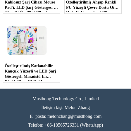
Kablosuz Şarj Cihazı Mouse
Özelleştirilmiş Ahşap Renkli
Pad'i, LED Şarj Göstergesi ve
PU Yüzeyli Çevre Dostu Qi
Tüm Qi Özellikli Cihazlar
Hızlı Kablosuz Şarj Cihazı
için Telefon Tutucu Standı
Mouse Pad (MH-D82)
(MH-D84)
Özelleştirilmiş Katlanabilir
Kauçuk Yüzeyli ve LED Şarj
Göstergeli Masaüstü En
Düşük Fiyat Qi Kablosuz
Şarjlı Oyun Mouse Pad'i
(MH-D80)
Musthong Technology Co., Limited
İletişim kişi: Melon Zhang
E -posta:
melonzhang@musthong.com
Telefon: +86-18565726331 (WhatsApp)