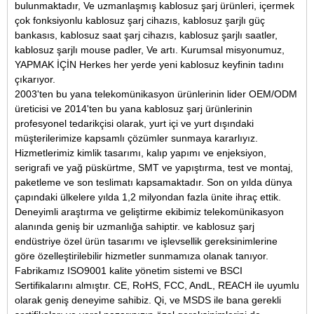
bulunmaktadır
,
Ve
uzmanlaşmış
kablosuz şarj ürünleri
, içermek
çok fonksiyonlu kablosuz şarj cihazı
s
, kablosuz şarjlı güç
bankası
s
, kablosuz saat şarj cihazı
s, kablosuz şarjlı saatler,
kablosuz şarjlı mouse padler,
Ve
artı
. Kurumsal misyonumuz,
YAPMAK İÇİN
Herkes her yerde yeni kablosuz keyfinin tadını
çıkarıyor.
2003'ten bu yana telekomünikasyon ürünlerinin lider OEM/ODM
üreticisi ve 2014'ten bu yana kablosuz şarj ürünlerinin
profesyonel tedarikçisi olarak, yurt içi ve yurt dışındaki
müşterilerimize kapsamlı çözümler sunmaya kararlıyız.
Hizmetlerimiz kimlik tasarımı, kalıp yapımı ve enjeksiyon,
serigrafi ve yağ püskürtme, SMT ve yapıştırma, test ve montaj,
paketleme ve son teslimatı kapsamaktadır. Son on yılda dünya
çapındaki ülkelere yılda 1,2 milyondan fazla ünite ihraç ettik.
Deneyimli araştırma ve geliştirme ekibimiz telekomünikasyon
alanında geniş bir uzmanlığa sahiptir.
ve kablosuz şarj
endüstriye özel ürün tasarımı ve işlevsellik gereksinimlerine
göre özelleştirilebilir hizmetler sunmamıza olanak tanıyor.
Fabrikamız ISO9001 kalite yönetim sistemi ve BSCI
Sertifikalarını almıştır. CE, RoHS, FCC, AndL, REACH ile uyumlu
olarak geniş deneyime sahibiz.
Qi,
ve MSDS ile bana gerekli