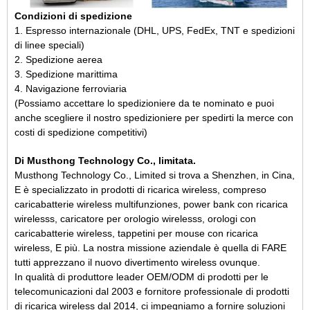
Condizioni di spedizione
1. Espresso internazionale (DHL, UPS, FedEx, TNT e spedizioni
di linee speciali)
2. Spedizione aerea
3. Spedizione marittima
4. Navigazione ferroviaria
(Possiamo accettare lo spedizioniere da te nominato e puoi
anche scegliere il nostro spedizioniere per spedirti la merce con
costi di spedizione competitivi)
Di Musthong Technology Co., limitata.
Musthong Technology Co., Limited si trova a Shenzhen, in Cina
,
E
è specializzato in
prodotti di ricarica wireless
, compreso
caricabatterie wireless multifunzione
s
, power bank con ricarica
wireless
s
, caricatore per orologio wireless
s, orologi con
caricabatterie wireless, tappetini per mouse con ricarica
wireless,
E
più
. La nostra missione aziendale è quella di
FARE
tutti apprezzano il nuovo divertimento wireless ovunque.
In qualità di produttore leader OEM/ODM di prodotti per le
telecomunicazioni dal 2003 e fornitore professionale di prodotti
di ricarica wireless dal 2014, ci impegniamo a fornire soluzioni