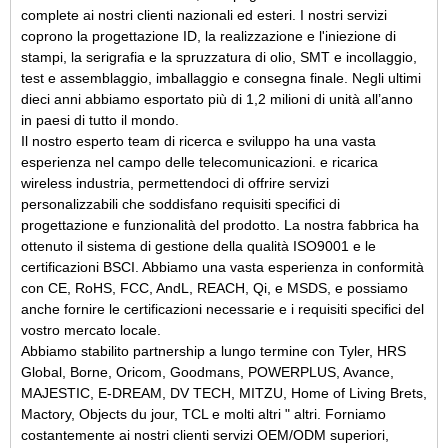
complete ai nostri clienti nazionali ed esteri. I nostri servizi
coprono la progettazione ID, la realizzazione e l'iniezione di
stampi, la serigrafia e la spruzzatura di olio, SMT e incollaggio,
test e assemblaggio, imballaggio e consegna finale. Negli ultimi
dieci anni abbiamo esportato più di 1,2 milioni di unità all’anno
in paesi di tutto il mondo.
Il nostro esperto team di ricerca e sviluppo ha una vasta
esperienza nel campo delle telecomunicazioni.
e ricarica
wireless
industria, permettendoci di offrire servizi
personalizzabili che soddisfano requisiti specifici di
progettazione e funzionalità del prodotto. La nostra fabbrica ha
ottenuto il sistema di gestione della qualità ISO9001 e le
certificazioni BSCI. Abbiamo una vasta esperienza in conformità
con CE, RoHS, FCC, AndL, REACH,
Qi,
e MSDS, e possiamo
anche fornire le certificazioni necessarie e i requisiti specifici del
vostro mercato locale.
Abbiamo stabilito partnership a lungo termine con Tyler, HRS
Global, Borne, Oricom, Goodmans, POWERPLUS, Avance,
MAJESTIC, E-DREAM, DV TECH, MITZU, Home of Living Brets,
Mactory, Objects du jour, TCL e molti altri " altri. Forniamo
costantemente ai nostri clienti servizi OEM/ODM superiori,