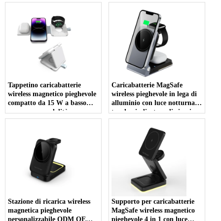
controllo touch con supporto
legno personalizzabile con
per telefono cellulare (MH-
supporto per telefono (MH-
Q710)
Q700)
Tappetino caricabatterie
Caricabatterie MagSafe
wireless magnetico pieghevole
wireless pieghevole in lega di
compatto da 15 W a basso
alluminio con luce notturna
prezzo con modalità
touch e indicatore di ricarica
comodino Apple Watch e
LED per Apple Watch
indicatore di carica LED luce
AirPods e iPhone (MH-Q560)
notturna (MH-Q590)
Stazione di ricarica wireless
Supporto per caricabatterie
magnetica pieghevole
MagSafe wireless magnetico
personalizzabile ODM OEM
pieghevole 4 in 1 con luce