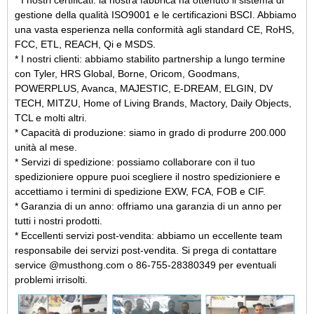
* I nostri certificati: la nostra fabbrica ha ottenuto il sistema di
gestione della qualità ISO9001 e le certificazioni BSCI. Abbiamo
una vasta esperienza nella conformità agli standard CE, RoHS,
FCC, ETL, REACH, Qi e MSDS.
* I nostri clienti: abbiamo stabilito partnership a lungo termine
con Tyler, HRS Global, Borne, Oricom, Goodmans,
POWERPLUS, Avanca, MAJESTIC, E-DREAM, ELGIN, DV
TECH, MITZU, Home of Living Brands, Mactory, Daily Objects,
TCL e molti altri.
* Capacità di produzione: siamo in grado di produrre 200.000
unità al mese.
* Servizi di spedizione: possiamo collaborare con il tuo
spedizioniere oppure puoi scegliere il nostro spedizioniere e
accettiamo i termini di spedizione EXW, FCA, FOB e CIF.
* Garanzia di un anno: offriamo una garanzia di un anno per
tutti i nostri prodotti.
* Eccellenti servizi post-vendita: abbiamo un eccellente team
responsabile dei servizi post-vendita. Si prega di contattare
service @musthong.com o 86-755-28380349 per eventuali
problemi irrisolti.