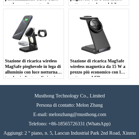
con luce notturna touch
notturna touch regolabile per
regolabile per auricolari
Apple Watch AirPods e
iWatch e iPhone (MH-Q530)
iPhone (MH-Q520)
Stazione di ricarica wireless
Stazione di ricarica MagSafe
MagSafe pieghevole in lega di
wireless magnetica da 15 W a
alluminio con luce notturna
prezzo più economico con luce
touch e indicatore di ricarica
notturna a LED per
LED per Apple Watch
smartphone, Apple Watch e
AirPods e iPhone (MH-Q510)
AirPods (MH-Q500)
Musthong Technology Co., Limited
Persona di contatto: Melon Zhang
E-mail:
melonzhang@musthong.com
Telefono: +86-18565726331 (WhatsApp)
Aggiungi: 2 ° piano, n. 5, Laocun Industrial Park 2nd Road, Xinmu