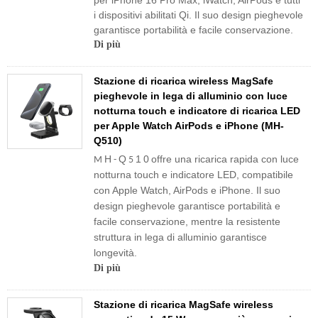
per iPhone 16 Pro Max, iWatch, AirPods e tutti
i dispositivi abilitati Qi. Il suo design pieghevole
garantisce portabilità e facile conservazione.
Di più
Stazione di ricarica wireless MagSafe
pieghevole in lega di alluminio con luce
notturna touch e indicatore di ricarica LED
per Apple Watch AirPods e iPhone (MH-
Q510)
H
Q
1
0
offre una ricarica rapida con luce
M
-
5
notturna touch e indicatore LED, compatibile
con Apple Watch, AirPods e iPhone. Il suo
design pieghevole garantisce portabilità e
facile conservazione, mentre la resistente
struttura in lega di alluminio garantisce
longevità.
Di più
Stazione di ricarica MagSafe wireless