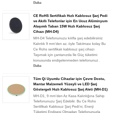
Daha
CE RoHS Sertifikalı Hızlı Kablosuz Şarj Pedi
ve Akıllı Telefonlar için En Ucuz Alüminyum
Alaşımlı Taban 15W Hızlı Kablosuz Şarj
Cihazı (MH-D4)
MH-D4
Telefonunuzu kılıfla şarj edebilirsiniz
Kalınlık 9 mm'den az
öyle
Takılması kolay
Bu
.
Ce Rohs sertifikalı kablosuz şarj cihazı
Taşımak için çantanızda
İle
Güç tüketimi
konusunda endişelenmeden telefonunuz
.
Daha
Tüm Qi Uyumlu Cihazlar için Çevre Dostu,
Mantar Malzemeli Yüzeyli ve LED Şarj
Göstergeli Hızlı Kablosuz Şarj Aleti (MH-D1)
MH-D1, 9 mm'den Az Kasa Kalınlığına Sahip
Telefonunuzu Şarj Edebilir. Bu Ce Rohs
Sertifikalı Kablosuz Şarj Pedi'ni, Enerji
Tüketimi Endişesi Olmadan Telefonunuzla