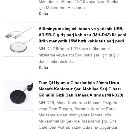
Mıknatıs ile iPhone 12/13 veya üzeri Seriler
için Mükemmel Hizalama.
Daha
Alüminyum alaşımlı taban ve yerleşik USB-
A/USB-C giriş şarj kablosu (MH-D42) ile yeni
ürün manyetik 15W hızlı kablosuz şarj pedi
MH-D4
2
İPhone 12/13 için mükemmel
hizalama
veya üstü
Sorunsuz şarj için güçlü
dahili mıknatıslı dizi
.
Daha
Tüm Qi Uyumlu Cihazlar için 20mm Uzun
Mesafe Kablosuz Şarj Mobilya Şarj Cihazı
Gömülü Gizli Dahili Masa Altında (MH-D29)
MH-D29, Masa Konferans Masası Tezgahı
veya Cam Tezgah, Seramik Karo ve Farklı
Malzemelerden Mobilyalara Montaj İçin
Mükemmel Bir Şekilde Tasarlanmıştır. Ofis
Cafe Otel Mutfak Yatak Odasına Uygundur.