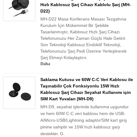
Hızlı Kablosuz Şarj Cihazı Kablolu Şarj (MH-
D22)
MH-D22 Masa Konferans Masası Tezgahına
Kurulum İçin Mükemmel Bir Şekilde
Tasarlanmıştır, Kablosuz Hızlı Şarj Cihazı
Telefonunuzu Her Zaman Güçlü Hale Getirir.
Son Teknoloji Kablosuz Endüktif Teknoloji,
Telefonunuzu Şarj Pedi Üzerine Yerleştirerek
Şarj Etmeyi Kolaylaştırır.
Daha
Saklama Kutusu ve 60W C-C Veri Kablosu ile
Taşınabilir Çok Fonksiyonlu 15W Hızlı
Kablosuz Şarj Cihazı Seyahat Kullanımı için
SIM Kart Yuvaları (MH-D9)
MH-D9, seyahat işlerinde kullanıma uygundur
ve hem 60W C-C veri kablosu hem de USB-
A/Micro-USB/Lightning adaptör/SIM kart giriş
pinine sahiptir ve 15W hızlı kablosuz şarjı
destekler.
G.