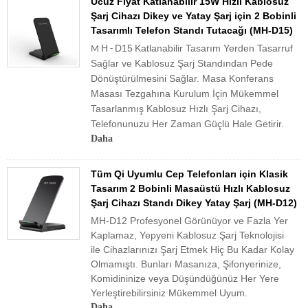
Ucuz Fiyat Katlanabilir 15W Hızlı Kablosuz
Şarj Cihazı Dikey ve Yatay Şarj için 2 Bobinli
Tasarımlı Telefon Standı Tutacağı (MH-D15)
H
D15
Katlanabilir Tasarım Yerden Tasarruf
M
-
Sağlar ve Kablosuz Şarj Standından Pede
Dönüştürülmesini Sağlar. Masa Konferans
Masası Tezgahına Kurulum İçin Mükemmel
Tasarlanmış Kablosuz Hızlı Şarj Cihazı,
Telefonunuzu Her Zaman Güçlü Hale Getirir.
Daha
Tüm Qi Uyumlu Cep Telefonları için Klasik
Tasarım 2 Bobinli Masaüstü Hızlı Kablosuz
Şarj Cihazı Standı Dikey Yatay Şarj (MH-D12)
MH-D12 Profesyonel Görünüyor ve Fazla Yer
Kaplamaz, Yepyeni Kablosuz Şarj Teknolojisi
ile Cihazlarınızı Şarj Etmek Hiç Bu Kadar Kolay
Olmamıştı. Bunları Masanıza, Şifonyerinize,
Komidininize veya Düşündüğünüz Her Yere
Yerleştirebilirsiniz Mükemmel Uyum.
Daha