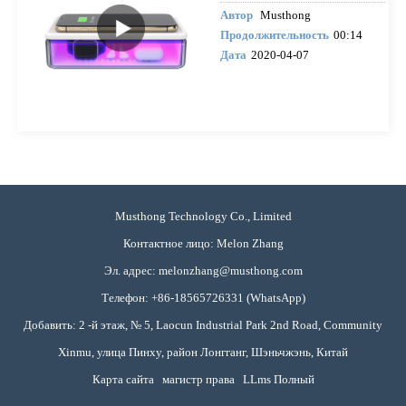
Автор
Musthong
Продолжительность
00:14
Дата
2020-04-07
Musthong Technology Co., Limited
Контактное лицо: Melon Zhang
Эл. адрес:
melonzhang@musthong.com
Телефон: +86-18565726331 (WhatsApp)
Добавить: 2 -й этаж, № 5, Laocun Industrial Park 2nd Road, Community
Xinmu, улица Пинху, район Лонгганг, Шэньчжэнь, Китай
Карта сайта
магистр права
LLms Полный