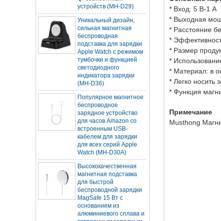
Уникальный дизайн,
* Вход: 5 В-1 А
сильная магнитная
* Выходная мощ
беспроводная
* Расстояние б
подставка для зарядки
Apple Watch с режимом
* Эффективнос
тумбочки и функцией
* Размер продук
светодиодного
* Использование
индикатора зарядки
(MH-D36)
* Материал: в 
* Легко носить 
Популярное магнитное
* Функция магн
беспроводное
зарядное устройство
для часов Amazon со
Примечание
встроенным USB-
Musthong Магни
кабелем для зарядки
для всех серий Apple
Watch (MH-D30A)
Высококачественная
магнитная подставка
для быстрой
беспроводной зарядки
MagSafe 15 Вт с
основанием из
алюминиевого сплава и
встроенным зарядным
кабелем с входом USB-