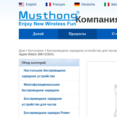
English
Français
Deutsche
Ital
Компания
Домой
Продукты
О 
Дом
>
Категория
>
Беспроводное зарядное устройство для часов
Apple Watch (MH-D30A)
Обзор категорий
Настольное беспроводное
зарядное устройство
Многофункциональное
беспроводное зарядное
Беспроводное зарядное
устройство для часов
Беспроводная зарядка Power