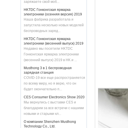
HKTDC Гонконгская ярмарка
подсветкой и
электроники (осенняя версия) 2019
дополнительным USB-
Наша фабрика разработала и
портом для зарядки
Apple Watch (MH-D70)
запустила несколько новых моделей
беспроводных заряд...
Горячий коврик для
мыши с беспроводным
HKTDC Гонконгская ярмарка
зарядным устройством
электроники (весенний выпуск) 2019
2-в-1, мощностью 15 Вт
Недавно мы посетили HKTDC
и настраиваемой
Гонконгская ярмарка электроники
тканевой поверхностью
для компьютерных игр
(весенний выпуск) 2019 в HK и ...
и офисного
Musthong 3 в 1 беспроводная
использования (MH-
зарядная станция
D85)
COVID-19 все еще распространяется
Многофункциональный
по всему миру, но я верю, что он
складной магнитный
будет окончательно п...
коврик для мыши с
беспроводным
CES Consumer Electronics Show 2020
зарядным устройством
Мы вернулись с выставки CES и
и небольшой
благодарим за все встречи с нашими
компьютерный стол с
треугольным
новыми и старыми кл...
кронштейном DE для
О компании Shenzhen Musthong
офисного
Technology Co., Ltd.
использования (MH-
Шэньчжэнь Musthong технологии Лтд
D90)