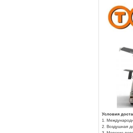
алюминиевого сплава с
сенсорным ночником и
светодиодным
индикатором зарядки
для Apple Watch AirPods
и iPhone (MH-Q510)
Портативное
многофункциональное
быстрое беспроводное
зарядное устройство
мощностью 15 Вт с
футляром для
хранения и кабелем
передачи данных CC
мощностью 60 Вт со
слотами для SIM-карт
для путешествий (MH-
D9)
Мебельное зарядное
устройство для
беспроводной зарядки
на большие
Условия дост
расстояния, 20 мм,
встроенное, скрытое
1. Международн
под столом, для всех
2. Воздушная д
Qi-совместимых
3. Морские пер