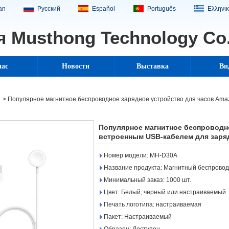
ian
Русский
Español
Português
Ελληνι
 Musthong Technology Co.,
нас
Новости
Выставка
Ви
>
Популярное магнитное беспроводное зарядное устройство для часов Amaz
Популярное магнитное беспроводн
встроенным USB-кабелем для заряд
Номер модели: MH-D30A
Название продукта: Магнитный беспровод
Минимальный заказ: 1000 шт.
Цвет: Белый, черный или настраиваемый
Печать логотипа: настраиваемая
Пакет: Настраиваемый