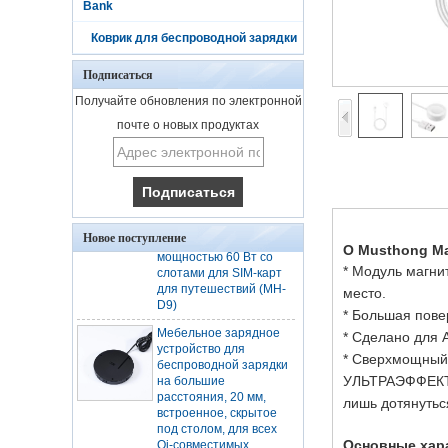
Bank
Коврик для беспроводной зарядки
Подписаться
Получайте обновления по электронной
Портативное
многофункциональное
почте о новых продуктах
быстрое беспроводное
зарядное устройство
мощностью 15 Вт с
футляром для
хранения и кабелем
передачи данных CC
мощностью 60 Вт со
Новое поступление
слотами для SIM-карт
О Musthong Ма
для путешествий (MH-
* Модуль магни
D9)
место.
Мебельное зарядное
* Большая пове
устройство для
* Сделано для A
беспроводной зарядки
на большие
* Сверхмощный 
расстояния, 20 мм,
УЛЬТРАЭФФЕКТИВ
встроенное, скрытое
лишь дотянутьс
под столом, для всех
Qi-совместимых
устройств (MH-D29)
Основные хар