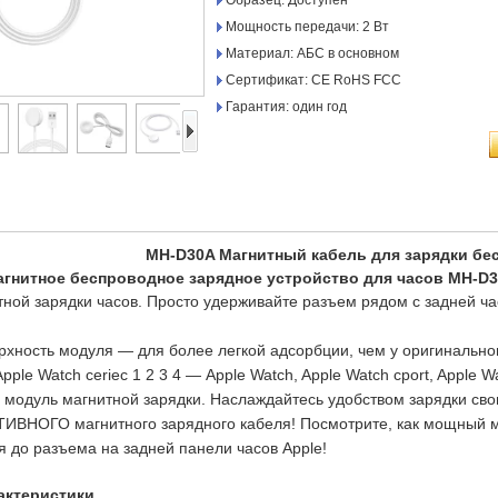
Образец: Доступен
Мощность передачи: 2 Вт
Материал: АБС в основном
Сертификат: CE RoHS FCC
Гарантия: один год
MH-D30A Магнитный кабель для зарядки бе
гнитное беспроводное зарядное устройство для часов MH-D
тной зарядки часов. Просто удерживайте разъем рядом с задней ча
рхность модуля — для более легкой адсорбции, чем у оригинальног
pple Watch сerieс 1 2 3 4 — Apple Watch, Apple Watch сport, Apple Wa
модуль магнитной зарядки. Наслаждайтесь удобством зарядки сво
НОГО магнитного зарядного кабеля! Посмотрите, как мощный маг
я до разъема на задней панели часов Apple!
актеристики