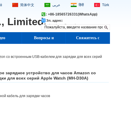
κά
简体中文
عربى
हिंदी
Türk
: +86-18565726331(WhatsApp)
 Limited.
Эл. адрес:
melonzhang@musthong.com
део
Вопросы и
Свяжитесь с
ответы
нами
on со встроенным USB-кабелем для зарядки для всех серий
ое зарядное устройство для часов Amazon со
ки для всех серий Apple Watch (MH-D30A)
ной кабель для зарядки часов