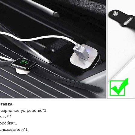
ставка
 зарядное устройство*1
ль * 1
коробка*1
пользователя*1