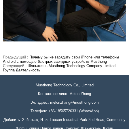
Предыдущий :
Почему бы не зарядить свои iPhone или телефоны
Android с помощью быстрых зарядных устройств Musthong
Следующий :
Шэньчжэнь Musthong Technology Company Limited
Группа Деятельность
Musthong Technology Co., Limited
Контактное лицо: Melon Zhang
Эл. адрес:
melonzhang@musthong.com
Телефон: +86-18565726331 (WhatsApp)
Добавить: 2 -й этаж, № 5, Laocun Industrial Park 2nd Road, Community
Xinmu, улица Пинху, район Лонгганг, Шэньчжэнь, Китай