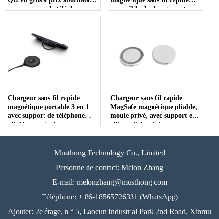
Qi2 en gros à prix abordable
magnétique sans fil rapide
avec support de téléphone en
avec câble de chargement
alliage d'aluminium (MH-
d'entrée USB-C intégré
D52)
personnalisable (MH-D51)
Chargeur sans fil rapide
Chargeur sans fil rapide
magnétique portable 3 en 1
MagSafe magnétique pliable,
avec support de téléphone
moule privé, avec support en
pliable en métal pour toutes
alliage d'aluminium, support
les séries Apple Watch et
de téléphone (MH-D47)
iPhones ou écouteurs (MH-
D48)
Musthong Technology Co., Limited
Personne de contact: Melon Zhang
E-mail:
melonzhang@musthong.com
Téléphone: + 86-18565726331 (WhatsApp)
Ajouter: 2e étage, n ° 5, Laocun Industrial Park 2nd Road, Xinmu