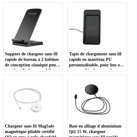
pour chargeur sans fil
conception à 2 bobines pour
portable à double bobine
un chargement vertical et
(MH-D19)
horizontal (MH-D15)
Support de chargeur sans fil
Tapis de chargement sans fil
rapide de bureau à 2 bobines
rapide en matériau PU
de conception classique pour
personnalisable, pour bus ou
tous les téléphones mobiles
autres véhicules, prend en
compatibles Qi, charge
charge la charge d'entrée
horizontale verticale (MH-
DC12-24V (MH-D88)
D12)
Chargeur sans fil MagSafe
Base en alliage d'aluminium
magnétique pliable certifié
Qi2 15 W, chargeur