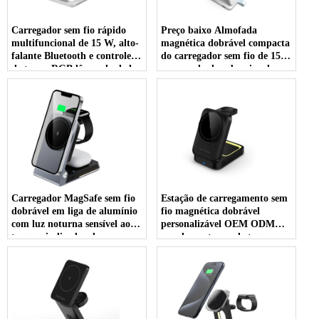
Carregador sem fio rápido
Preço baixo Almofada
multifuncional de 15 W, alto-
magnética dobrável compacta
falante Bluetooth e controle
do carregador sem fio de 15w
de toque RGB lâmpada de luz
com modo de cabeceira do
noturna com suporte para
relógio de apple e luz noturna
telefone móvel (MH-Q710)
do indicador de carregamento
do diodo emissor de luz (MH-
Q590)
Carregador MagSafe sem fio
Estação de carregamento sem
dobrável em liga de alumínio
fio magnética dobrável
com luz noturna sensível ao
personalizável OEM ODM
toque e indicador de
com luz noturna de toque
carregamento LED para
ajustável para fones de ouvido
Apple Watch AirPods e
iWatch e iPhone (MH-Q530)
iPhone (MH-Q560)