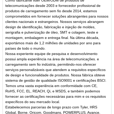
Como fabricante líder OEM/ODM de produtos de
telecomunicações desde 2003 e fornecedor profissional de
produtos de carregamento sem fio desde 2014, estamos
comprometidos em fornecer soluções abrangentes para nossos
clientes nacionais e estrangeiros. Nossos serviços abrangem
design de identificação, fabricação e injeção de moldes,
serigrafia e pulverização de óleo, SMT e colagem, teste e
montagem, embalagem e entrega final. Na última década,
exportámos mais de 1,2 milhões de unidades por ano para
países de todo o mundo.
Nossa experiente equipe de pesquisa e desenvolvimento
possui ampla experiência na área de telecomunicações.
e
carregamento sem fio
indústria, permitindo-nos oferecer
serviços personalizáveis ​​que atendem a requisitos específicos
de design e funcionalidade de produtos. Nossa fábrica obteve
sistema de gestão de qualidade ISO9001 e certificações BSCI.
Temos uma vasta experiência em conformidade com CE,
RoHS, FCC, EL, REACH,
Qi,
e MSDS, e também podemos
fornecer as certificações necessárias para mim e os requisitos
específicos do seu mercado local.
Estabelecemos parcerias de longo prazo com Tyler, HRS
Global, Borne, Oricom, Goodmans, POWERPLUS, Avance,