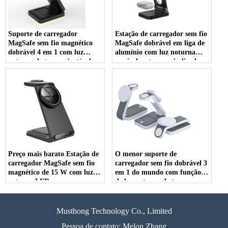
Suporte de carregador
Estação de carregador sem fio
MagSafe sem fio magnético
MagSafe dobrável em liga de
dobrável 4 em 1 com luz
alumínio com luz noturna
noturna de toque ajustável
sensível ao toque e indicador
para Apple Watch AirPods e
de carregamento LED para
iPhone (MH-Q520)
Apple Watch AirPods e
iPhone (MH-Q510)
Preço mais barato Estação de
O menor suporte de
carregador MagSafe sem fio
carregador sem fio dobrável 3
magnético de 15 W com luz
em 1 do mundo com função
noturna LED para
de luz noturna de toque
smartphone, Apple Watch e
ajustável de 3 níveis para
AirPods (MH-Q500)
iPhone, Apple Watch e
Airpods (MH-Q495)
Musthong Technology Co., Limited
Pessoa de contato: Melon Zhang