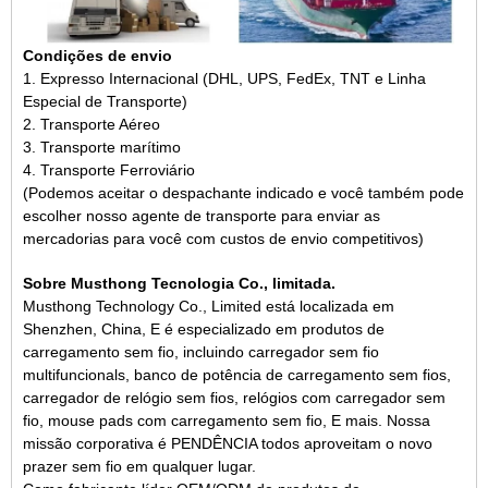
Condições de envio
1. Expresso Internacional (DHL, UPS, FedEx, TNT e Linha
Especial de Transporte)
2. Transporte Aéreo
3. Transporte marítimo
4. Transporte Ferroviário
(Podemos aceitar o despachante indicado e você também pode
escolher nosso agente de transporte para enviar as
mercadorias para você com custos de envio competitivos)
Sobre Musthong Tecnologia Co., limitada.
Musthong Technology Co., Limited está localizada em
Shenzhen, China
,
E
é especializado em
produtos de
carregamento sem fio
, incluindo
carregador sem fio
multifuncional
s
, banco de potência de carregamento sem fio
s
,
carregador de relógio sem fio
s, relógios com carregador sem
fio, mouse pads com carregamento sem fio,
E
mais
. Nossa
missão corporativa é
PENDÊNCIA
todos aproveitam o novo
prazer sem fio em qualquer lugar.