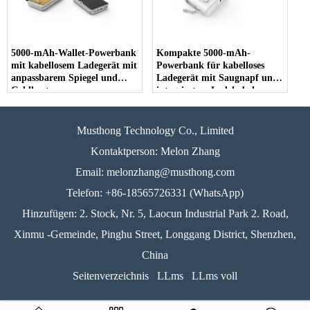
5000-mAh-Wallet-Powerbank
Kompakte 5000-mAh-
mit kabellosem Ladegerät mit
Powerbank für kabelloses
anpassbarem Spiegel und
Ladegerät mit Saugnapf und
Geldkarten-
integriertem Ladekabel,
Aufbewahrungsbox für
Telefon-Akku-Ladegerät für
Schönheitsausbesserungen auf
den Reisegebrauch (MH-P47)
Reisen (MH-P48)
Musthong Technology Co., Limited
Kontaktperson: Melon Zhang
Email:
melonzhang@musthong.com
Telefon: +86-18565726331 (WhatsApp)
Hinzufügen: 2. Stock, Nr. 5, Laocun Industrial Park 2. Road,
Xinmu -Gemeinde, Pinghu Street, Longgang District, Shenzhen,
China
Seitenverzeichnis
LLms
LLms voll