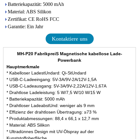
Batteriekapazität: 5000 mAh
Material: ABS Silikon
Zertifikat: CE RoHS FCC
Garantie: Ein Jahr
Kontaktiere uns
MH-P20 FabrikpreiS
Magnetische kabellose Lade-
Powerbank
Hauptmerkmale
* Kabelloser LadestUndard: Qi-StUndard
* USB-C-Ladeeingang: 5V-3A/9V-2A/12V-1,5A
* USB-C-Ladeausgang: 5V-3A/9V-2,22A/12V-1,67A
* Drahtlose Ladeleistung: 5 W/7,5 W/10 W/15 W
* Batteriekapazität: 5000 mAh
* Drahtloser LadeabstUnd: weniger als 9 mm
* Effizienz der drahtlosen Übertragung: ≥73 %
* Produktabmessungen: 88,4 x 66,1 x 12,7 mm
* Material: ABS Silikon
* Ultradünnes Design mit UV-Ölspray auf der
Kunststoffoberfläche