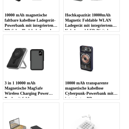
10000 mAh magnetische
Hochkapazität 10000mAh
faltbare kabellose Ladegerät-
Magnetic Foldable WLAN
Powerbank mit integrierten
Ladegerät mit integriertem
PD-Schnellladekabeln und
Kabeln und LED-Digital-
digitaler LED-
Leistungsanzeige (MH-P72)
Leistungsanzeige (MH-P75)
3 in 1 10000 mAh
10000 mAh transparente
Magnetische MagSafe
magnetische kabellose
Wireless Charging Power
Cyberpunk-Powerbank mit
Bank mit faltbarer
integrierten PD-
Metallhalterung Telefonhalter
Schnellladekabeln und
für iPhone iWatch Ohrhörer
digitaler LED-
(MH-P70)
Leistungsanzeige (MH-P65)