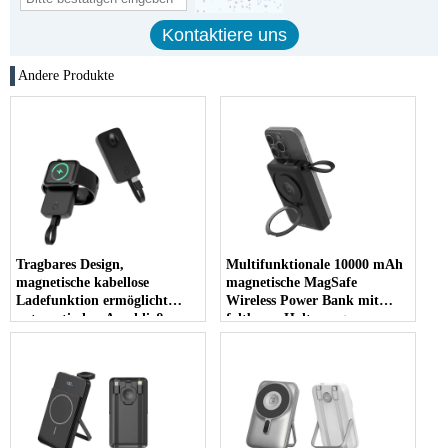
Andere Produkte
Tragbares Design,
Multifunktionale 10000 mAh
magnetische kabellose
magnetische MagSafe
Ladefunktion ermöglicht
Wireless Power Bank mit
automatisches Anschließen an
faltbarer Halterung,
die Apple Watch mit
Telefonhalter und integrierten
integriertem USB-C-
Kabeln zum Aufladen aller
Ladekabel für alle Apple
Geräte (MH-P80)
Watch-Serien (MH-P10).