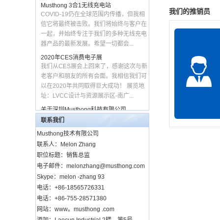
无线充电器，带收纳盒和
COVID-19仍在全球范围内传播，但我相
我们的推销员
60W C-C 数据线 SIM 卡
信它将最终被击败。我们将始终与客户在
插槽，适合旅行使用 (MH-
一起，并始终专注于我们的多种无线充电
D9)
器产品的最新发展。希望一切都会...
20 毫米长距离无线充电家
2020年CES消费电子展
具充电器嵌入式隐藏式桌
我们从CES展会上回来了，感谢这次与新
下适用于所有 Qi 兼容设备
(MH-D29)
老客户和朋友的所有会面。我相信我们可
以在2020年共同取得巨大成功！ 展览地
独特设计强磁无线 Apple
址：LVCC设计与资源展示区-南广...
Watch 充电支架，带床头
关于深圳Musthong科技有限公司
柜模式和 LED 充电指示灯
功能 (MH-D36)
深圳Musthong科技有限公司位于深圳，
联系我们
中国专注于无线充电器，无线耳机等新型
亚马逊热销磁性无线手表
无线产品。我们的使命是让您在各处享受
Musthong技术有限公司
充电器，带内置 USB 充
新的无线乐趣。 我们的总部Tymin...
联系人：Melon Zhang
电线，适用于所有 Apple
Watch 系列 (MH-D30A)
为什么不用Musthong快速无线充电器为
职位标题：销售总监
iPhone或Android手机充电？
电子邮件：melonzhang@musthong.com
每次为手机充电时，您是否已经厌倦了长
高品质磁性 MagSafe
Skype：melon -zhang 93
USB充电线？您是否知道我们对未来乌托
15W 快速无线充电板，带
电话：+86-18565726331
铝合金底座和内置 USB-C
邦的所有想法中缺少什么？电线。你永远
输入充电线 (MH-D43)
电话：+86-755-28571380
不会看到有人用电缆插入Android...
网站：www。musthong .com
香港贸发局香港电子展（秋季版）2019
私人模具可折叠磁性