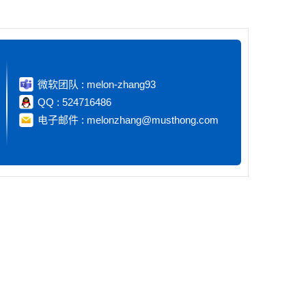
微软团队 : melon-zhang93
QQ : 524716486
电子邮件 : melonzhang@musthong.com