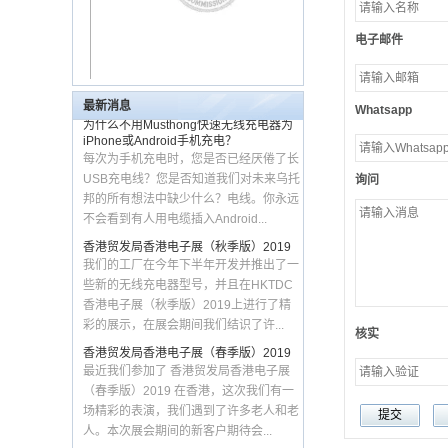
吸盘支架和 LED 数字电量
关于深圳Musthong科技有限公司
显示 USB-C 输入输出
深圳Musthong科技有限公司位于深圳，
(MH-P37)
电子邮件
中国专注于无线充电器，无线耳机等新型
新技术可折叠快速无线充
无线产品。我们的使命是让您在各处享受
电器，适用于 iWatch 或
新的无线乐趣。 我们的总部Tymin...
Galaxy Watch 和 AirPods
最新消息
或 Galaxy Buds 以及所有
为什么不用Musthong快速无线充电器为
Whatsapp
Qi 兼容手机 (MH-Q400)
iPhone或Android手机充电？
每次为手机充电时，您是否已经厌倦了长
可定制 5 合 1 15W 无线充
USB充电线？您是否知道我们对未来乌托
电闹钟，带触摸夜灯和可
询问
邦的所有想法中缺少什么？电线。你永远
拆卸 USB 模块，适用于
Apple Watch 和
不会看到有人用电缆插入Android...
Samsung Galaxy Watch
香港贸发局香港电子展（秋季版）2019
(MH-Q460)
我们的工厂在今年下半年开发并推出了一
有竞争力的价格磁性无线
些新的无线充电器型号，并且在HKTDC
充电站和 15W 可折叠
香港电子展（秋季版）2019上进行了精
MagSafe 充电器，带夜灯
和定制 PU 表面 (MH-
彩的展示，在展会期间我们结识了许...
Q490)
核实
香港贸发局香港电子展（春季版）2019
铝合金可折叠 MagSafe
最近我们参加了 香港贸发局香港电子展
无线充电器，带触摸夜灯
（春季版）2019 在香港，这次我们有一
和 LED 充电指示灯，适用
场精彩的表演，我们遇到了许多老人和老
于 Apple Watch AirPods
人。本次展会期间的新客户期待会...
和 iPhone (MH-Q510)
Musthong 3合1无线充电站
便携式多功能 15W 快速