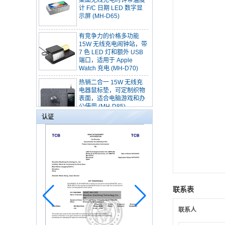
计 F/C 日期 LED 数字显
示屏 (MH-D65)
有竞争力的价格多功能
15W 无线充电闹钟站，带
7 色 LED 灯和额外 USB
端口，适用于 Apple
Watch 充电 (MH-D70)
热销二合一 15W 无线充
电器鼠标垫，可定制织物
表面，适合电脑游戏和办
公使用 (MH-D85)
认证
多功能可折叠磁性无线充
鼠标垫桌小电脑桌带DE三
角支架办公用(MH-D90)
出厂价 5000mAh
MagSafe 15W 无线充电
移动电源，带 UV 表面和
USB-C PD20W 快速充电
联系表
iPhone (MH-P20)
10000mAh 15W 快速无
联系人
线充电移动电源，带强力