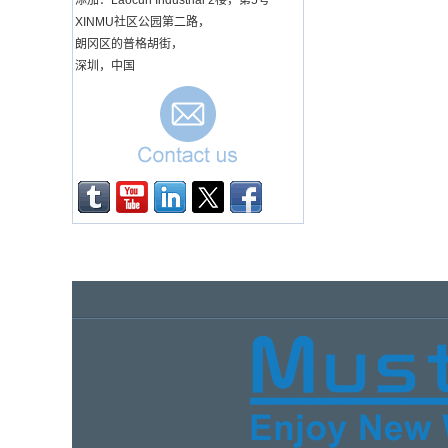
添加：Laocun Industrial 2楼，第5号
我们的工厂在今年下半年开发并推出了一
MagSafe 快速无线充电器
XINMU社区公园第二路，
带铝合金支架手机支架
些新的无线充电器型号，并且在HKTDC
(MH-D47)
朗冈区的普格胡街，
香港电子展（秋季版）2019上进行了精
深圳，中国
彩的展示，在展会期间我们结识了许...
厂家直销无线充电闹钟和
香港贸发局香港电子展（春季版）2019
桌面无线充电时钟带温度
最近我们参加了 香港贸发局香港电子展
计 F/C 日期 LED 数字显
示屏 (MH-D65)
（春季版）2019 在香港，这次我们有一
场精彩的表演，我们遇到了许多老人和老
有竞争力的价格多功能
人。本次展会期间的新客户期待会...
15W 无线充电闹钟站，带
Musthong 3合1无线充电站
7 色 LED 灯和额外 USB
端口，适用于 Apple
COVID-19仍在全球范围内传播，但我相
Watch 充电 (MH-D70)
信它将最终被击败。我们将始终与客户在
一起，并始终专注于我们的多种无线充电
热销二合一 15W 无线充
电器鼠标垫，可定制织物
器产品的最新发展。希望一切都会...
表面，适合电脑游戏和办
2020年CES消费电子展
公使用 (MH-D85)
我们从CES展会上回来了，感谢这次与新
老客户和朋友的所有会面。我相信我们可
多功能可折叠磁性无线充
以在2020年共同取得巨大成功！ 展览地
鼠标垫桌小电脑桌带DE三
角支架办公用(MH-D90)
址：LVCC设计与资源展示区-南广...
出厂价 5000mAh