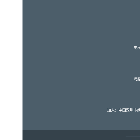
MagSafe 15W 无线充电
移动电源，带 UV 表面和
USB-C PD20W 快速充电
iPhone (MH-P20)
10000mAh 15W 快速无
线充电移动电源，带强力
吸盘支架和 LED 数字电量
显示 USB-C 输入输出
(MH-P37)
电
新技术可折叠快速无线充
电器，适用于 iWatch 或
Galaxy Watch 和 AirPods
或 Galaxy Buds 以及所有
Qi 兼容手机 (MH-Q400)
电话
可定制 5 合 1 15W 无线充
电闹钟，带触摸夜灯和可
拆卸 USB 模块，适用于
Apple Watch 和
Samsung Galaxy Watch
(MH-Q460)
加入：中国深圳市朗
有竞争力的价格磁性无线
充电站和 15W 可折叠
MagSafe 充电器，带夜灯
和定制 PU 表面 (MH-
Q490)